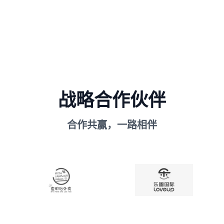
战略合作伙伴
合作共赢，一路相伴