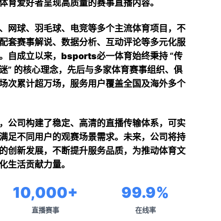
体育爱好者呈现高质量的赛事直播内容。
、网球、羽毛球、电竞等多个主流体育项目，不
配套赛事解说、数据分析、互动评论等多元化服
。自成立以来，
bsports必一体育
始终秉持 “传
迷” 的核心理念，先后与多家体育赛事组织、俱
场次累计超万场，服务用户覆盖全国及海外多个
，公司构建了稳定、高清的直播传输体系，可实
满足不同用户的观赛场景需求。未来，公司将持
的创新发展，不断提升服务品质，为推动体育文
化生活贡献力量。
10,000+
99.9%
直播赛事
在线率