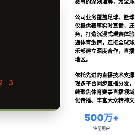
赛事的深刻理解，为全球
公司业务覆盖足球、篮球
仅提供赛事实时直播，还
务，打造沉浸式观赛体验
递体育激情，连接全球球
乐部建立深度合作，直播
地区。
依托先进的直播技术支撑
现多平台同步直播分发，
续聚焦体育赛事直播领域
化传播、丰富大众精神文
500万+
注册用户