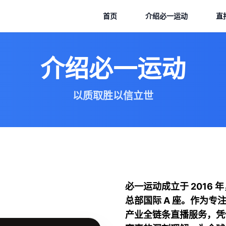
首页
介绍
必一运动
直
介绍
必一运动
以质取胜以信立世
必一运动
成立于 2016
总部国际 A 座。作为
产业全链条直播服务，凭