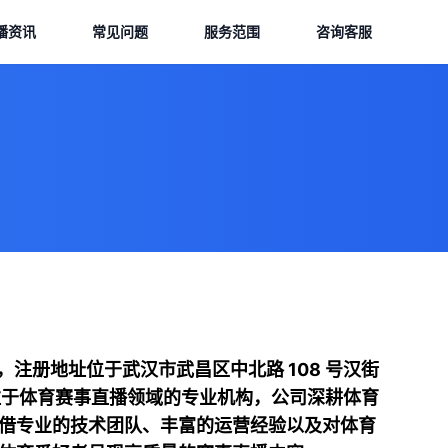
播资讯
常见问题
服务范围
咨询客服
 年，注册地址位于武汉市武昌区中北路 108 号汉街
专注于体育赛事直播领域的专业机构，公司深耕体育
借专业的技术团队、丰富的运营经验以及对体育