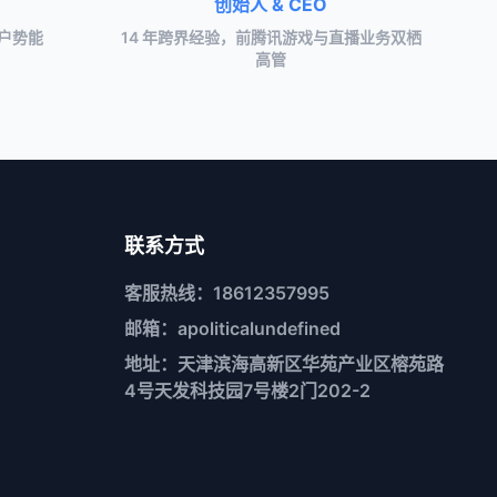
创始人 & CEO
户势能
14 年跨界经验，前腾讯游戏与直播业务双栖
高管
联系方式
客服热线：18612357995
邮箱：apoliticalundefined
地址：天津滨海高新区华苑产业区榕苑路
4号天发科技园7号楼2门202-2