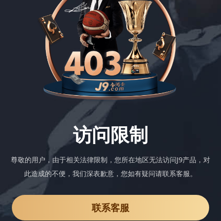
访问限制
尊敬的用户，由于相关法律限制，您所在地区无法访问J9产品，对
此造成的不便，我们深表歉意，您如有疑问请联系客服。
联系客服