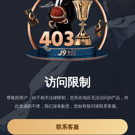
访问限制
尊敬的用户，由于相关法律限制，您所在地区无法访问J9产品，对
此造成的不便，我们深表歉意，您如有疑问请联系客服。
联系客服