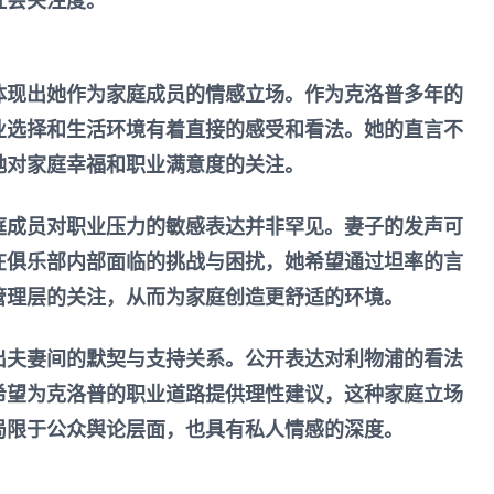
社会关注度。
体现出她作为家庭成员的情感立场。作为克洛普多年的
业选择和生活环境有着直接的感受和看法。她的直言不
她对家庭幸福和职业满意度的关注。
庭成员对职业压力的敏感表达并非罕见。妻子的发声可
在俱乐部内部面临的挑战与困扰，她希望通过坦率的言
管理层的关注，从而为家庭创造更舒适的环境。
出夫妻间的默契与支持关系。公开表达对利物浦的看法
希望为克洛普的职业道路提供理性建议，这种家庭立场
局限于公众舆论层面，也具有私人情感的深度。