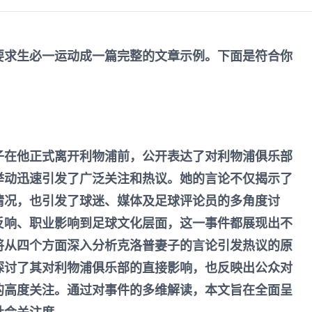
要求生
必一运动
成一篇完整的文章示例。下面是符合你
子在他正式离开利物浦前，公开表达了对利物浦俱乐部
举动迅速引发了广泛关注和热议。她的言论不仅揭示了
情况，也引发了球迷、媒体及足球评论员的多角度讨
反响、职业影响到足球文化层面，这一事件都展现出不
将从四个方面深入分析克洛普妻子的言论引发热议的原
探讨了其对利物浦俱乐部的直接影响，也反映出公众对
的高度关注。通过对事件的多维解读，本文旨在全面呈