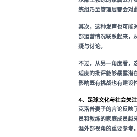
练组乃至管理层都会对
其次，这种发声也可能
部运营情况联系起来，
疑与讨论。
不过，从另一角度看，
适度的批评能够暴露潜
影响既有挑战也有建设
4、足球文化与社会关注
克洛普妻子的言论反映了
员和教练的家庭成员越
涯外部视角的重要参考