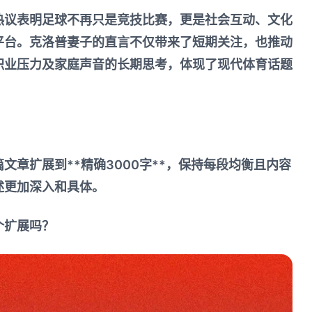
热议表明足球不再只是竞技比赛，更是社会互动、文化
平台。克洛普妻子的直言不仅带来了短期关注，也推动
职业压力及家庭声音的长期思考，体现了现代体育话题
文章扩展到**精确3000字**，保持每段均衡且内容
述更加深入和具体。
个扩展吗？