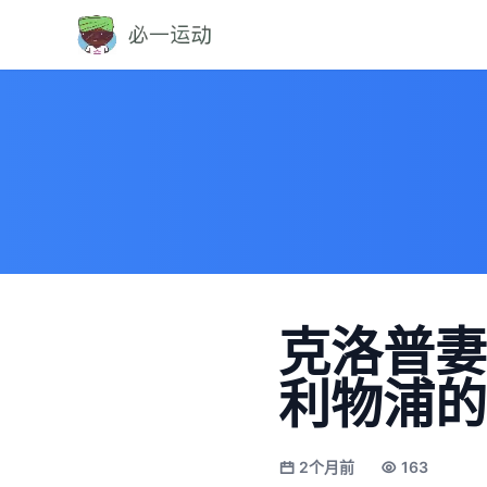
克洛普妻
利物浦的
2个月前
163