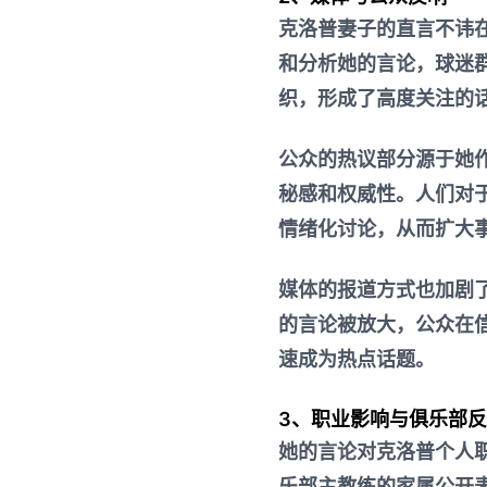
克洛普妻子的直言不讳
和分析她的言论，球迷
织，形成了高度关注的
公众的热议部分源于她作
秘感和权威性。人们对
情绪化讨论，从而扩大
媒体的报道方式也加剧
的言论被放大，公众在
速成为热点话题。
3、职业影响与俱乐部
她的言论对克洛普个人
乐部主教练的家属公开