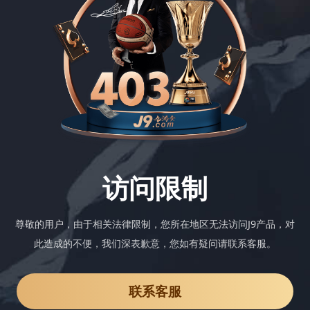
访问限制
尊敬的用户，由于相关法律限制，您所在地区无法访问J9产品，对
此造成的不便，我们深表歉意，您如有疑问请联系客服。
联系客服