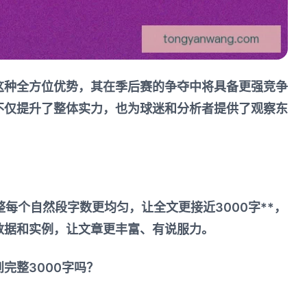
这种全方位优势，其在季后赛的争夺中将具备更强竞争
不仅提升了整体实力，也为球迷和分析者提供了观察东
。
整每个自然段字数更均匀，让全文更接近3000字**，
数据和实例，让文章更丰富、有说服力。
完整3000字吗？