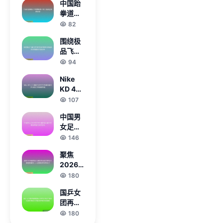
中国跆
幕战定
拳道队
于7月
世锦赛
82
10日精
斩获一
彩上演
围绕极
银八铜
品飞车
再创历
15变速
94
史佳绩
2探秘
Nike
竞速沉
KD 4
浸体验
金牌配
107
的深度
色将于
解读全
中国男
2025
景分析
女足出
年秋季
战东亚
146
回归 再
杯 年轻
度点燃
聚焦
国足能
球鞋热
2026
否打破
潮
年度最
180
恐韩魔
火爆射
咒迎接
国乒女
击类网
挑战
团再登
络游戏
巅峰奥
180
全景趋
运五连