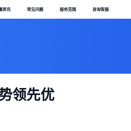
播资讯
常见问题
服务范围
咨询客服
态势领先优