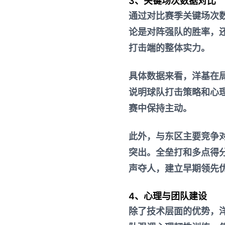
3、关键场次数据对比
通过对比赛季关键场次
论是对阵强队的胜率，
打击端的整体实力。
具体数据来看，洋基在
说明球队打击策略和心
赛中保持主动。
此外，与东区主要竞争
突出。全垒打和多点得
声夺人，建立早期领先
4、心理与团队建设
除了技术层面的优势，