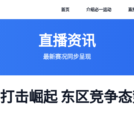
首页
介绍
必一运动
直
直播资讯
最新赛况同步呈现
打击崛起 东区竞争