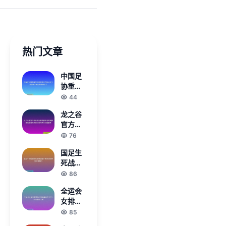
热门文章
中国足
协重整
旗鼓迈
44
向未来
龙之谷
开启新
官方下
长征全
载最新
76
面提升
版安装
中国足
国足生
教程与
球整体
死战惜
高速获
水平
败无缘
86
取指南
美加墨
详细步
全运会
世界杯
骤分享
女排决
彻底告
与常见
赛赛程
85
别全球
问题解
公布揭
舞台
答