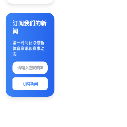
势解析
冠书写
六大创
中国乒
新玩法
乓新传
深度盘
奇时代
订阅我们的新
点
荣耀与
闻
梦想交
相辉映
第一时间获取最新
体育资讯和赛事动
态
订阅新闻