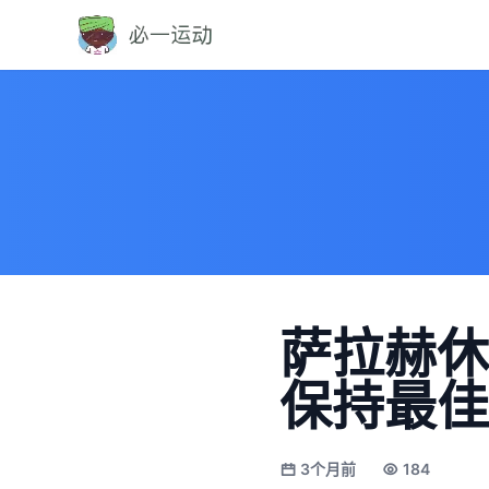
萨拉赫休
保持最佳
3个月前
184