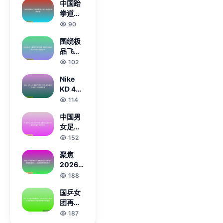
中国跆
幕战定
拳道队
于7月
世锦赛
90
10日精
斩获一
彩上演
围绕极
银八铜
品飞车
再创历
15变速
102
史佳绩
2探秘
Nike
竞速沉
KD 4
浸体验
金牌配
114
的深度
色将于
解读全
中国男
2025
景分析
女足出
年秋季
战东亚
152
回归 再
杯 年轻
度点燃
聚焦
国足能
球鞋热
2026
否打破
潮
年度最
188
恐韩魔
火爆射
咒迎接
国乒女
击类网
挑战
团再登
络游戏
巅峰奥
187
全景趋
运五连